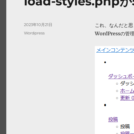
load-styles.phpが
投
2023年10月21日
これ、なんだと思
稿
カ
Wordpress
WordPress
日:
テ
ゴ
リ
ー