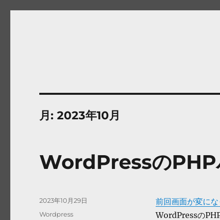
ブログ
不定期更新
月:
2023年10月
WordPressのP
投
2023年10月29日
前回画面が変にな
稿
カ
Wordpress
WordPress