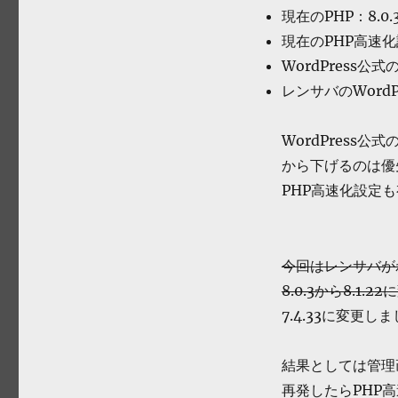
現在のPHP：8.0.
現在のPHP高速
WordPress公式
レンサバのWordPr
WordPress
から下げるのは優
PHP高速化設定
今回はレンサバがわ
8.0.3から8.1.
7.4.33に変更し
結果としては管理
再発したらPHP